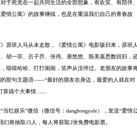
于死党在一起共同生活的全部想象，有欢笑、有陪伴
《爱情公寓》的故事继续，也是在重温我们自己的青春故
原班人马从未走散，《爱情公寓》电影版归来，原班
贤、胡一菲、吕子乔、张伟、唐悠悠、陈美嘉悉数回归，
人，嘻嘻哈哈、打打闹闹，笑声从没停过。老朋友的故事
的那句主题语——“最好的朋友在身边，最爱的人就在对
打算搞个大事情……
娱乐”微信（微信号：danghongyule），发送“爱情
，我们将抽取15人，每人将获取2张免费电影票。