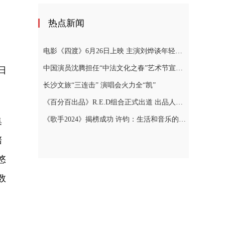
热点新闻
电影《四渡》6月26日上映 主演刘烨谈年轻人“躺平”
中国演员沈腾担任“中法文化之春”艺术节宣传大使
日
长沙文旅“三连击” 演唱会火力全“凯”
《百分百出品》R.E.D组合正式出道 出品人张艺兴泪洒现场
《歌手2024》揭榜成功 许钧：生活和音乐的本质就是真实
集
陪
悠
数