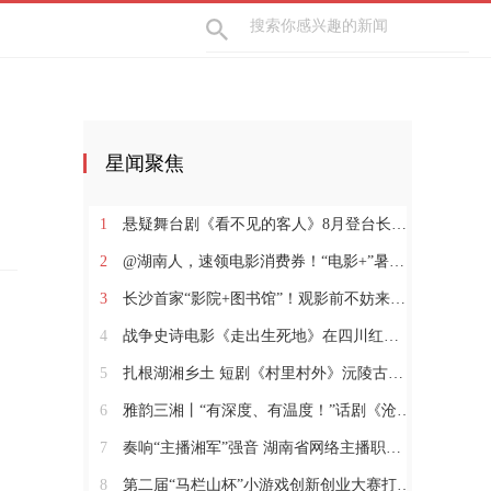
星闻聚焦
1
悬疑舞台剧《看不见的客人》8月登台长沙梅溪湖
2
@湖南人，速领电影消费券！“电影+”暑期促消费活动火热进行中
3
长沙首家“影院+图书馆”！观影前不妨来阅读空间体验一下
4
战争史诗电影《走出生死地》在四川红原开机
5
扎根湖湘乡土 短剧《村里村外》沅陵古村落实景开拍
6
雅韵三湘丨“有深度、有温度！”话剧《沧浪之水》福安热演
7
奏响“主播湘军”强音 湖南省网络主播职业技能竞赛收官
8
第二届“马栏山杯”小游戏创新创业大赛打开游戏生态新想象