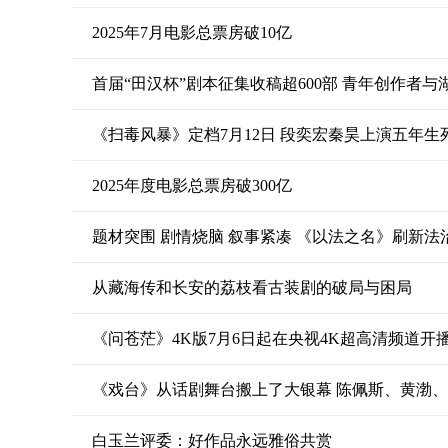
2025年7月电影总票房破10亿
首届“田汉杯”剧本征集收稿超600部 青年创作者
《扫毒风暴》定档7月12日 段奕宏秦昊上演五年生
2025年度电影总票房破300亿
题材突围 剧情烧脑 叙事紧凑 《以法之名》刷新法
从藏海传和长安的荔枝看古装剧的破局与困局
《问苍茫》4K版7月6日起在央视4K超高清频道开
《戏台》从话剧舞台搬上了大银幕 陈佩斯、黄渤、姜
白玉兰评委：好作品永远雅俗共赏