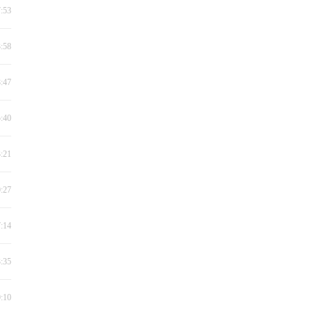
7:53
3:58
8:47
5:40
3:21
0:27
7:14
3:35
0:10