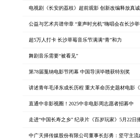
电视剧《长安的荔枝》超前观影 创新改编释放真
公益与艺术共谱华章 “童声时光机”嗨唱会在长沙举
超5万人打卡 长沙草莓音乐节满满“青”和力
舞剧音乐需要“被看见”
第78届戛纳电影节闭幕 中国导演毕赣获特别奖
讲述青年毛泽东成长历程 重大革命历史题材电影
直通中非影视圈！2025中非电影周志愿者招募中
走进“中国长寿之乡” 纪录片《百岁玩家》5月22日
中广天择传媒股份有限公司董事长彭勇：坚守主流内