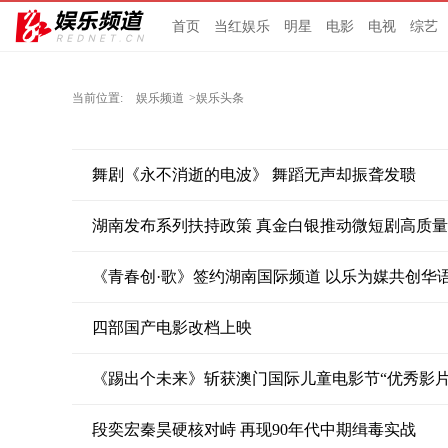
首页
当红娱乐
明星
电影
电视
综艺
当前位置:
娱乐频道
>娱乐头条
舞剧《永不消逝的电波》 舞蹈无声却振聋发聩
湖南发布系列扶持政策 真金白银推动微短剧高质
《青春创·歌》签约湖南国际频道 以乐为媒共创华
四部国产电影改档上映
《踢出个未来》斩获澳门国际儿童电影节“优秀影片
段奕宏秦昊硬核对峙 再现90年代中期缉毒实战