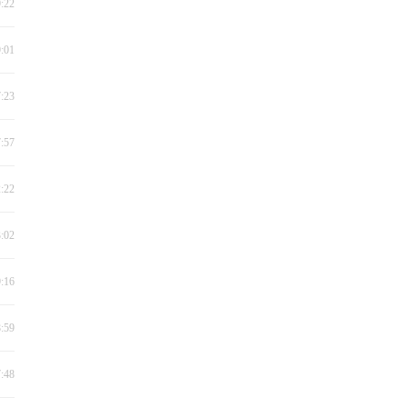
9:22
9:01
7:23
7:57
2:22
3:02
9:16
8:59
7:48