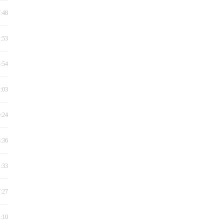
7:48
1:53
4:54
2:03
9:24
8:36
1:33
7:27
1:10