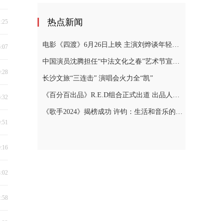
热点新闻
1:25
电影《四渡》6月26日上映 主演刘烨谈年轻人“躺平”
6:07
中国演员沈腾担任“中法文化之春”艺术节宣传大使
0:28
长沙文旅“三连击” 演唱会火力全“凯”
《百分百出品》R.E.D组合正式出道 出品人张艺兴泪洒现场
6:32
《歌手2024》揭榜成功 许钧：生活和音乐的本质就是真实
0:51
9:16
3:02
2:58