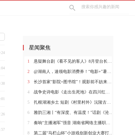
星闻聚焦
9:24
1
悬疑舞台剧《看不见的客人》8月登台长沙梅溪湖
4:04
2
@湖南人，速领电影消费券！“电影+”暑期促消费活动火热进行中
3
长沙首家“影院+图书馆”！观影前不妨来阅读空间体验一下
9:38
4
战争史诗电影《走出生死地》在四川红原开机
0:01
5
扎根湖湘乡土 短剧《村里村外》沅陵古村落实景开拍
6
雅韵三湘丨“有深度、有温度！”话剧《沧浪之水》福安热演
7:26
7
奏响“主播湘军”强音 湖南省网络主播职业技能竞赛收官
2:57
8
第二届“马栏山杯”小游戏创新创业大赛打开游戏生态新想象