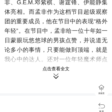
非、G.E.M.邓紫棋、谢霆锋、伊能静集
体亮相。而孟非作为这档节目超级观察
团的重要成员，他在节目中的表现“格外
年轻”。在节目中，孟非给一位十年如一
日蒙眼玩悠悠球的男孩点赞，并说道无
论多小的事情，只要能做到顶端，就是
我心中的达人。还对一位年轻魔术师点
评到：“人生应该是懂得正义的东西，追
点击查看全文

求美好的东西，感受奇妙的东西，魔术

属于最后一个”。
回首页

除此之外，在近期将要播出的《令
返 回