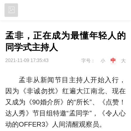
立即下载
孟非，正在成为最懂年轻人的
同学式主持人
中
2021-11-09 17:35:43
字号：
小
大
孟非从新闻节目主持人开始入行，
因为《非诚勿扰》红遍大江南北、现在
又成为《90婚介所》的“所长”、《点赞！
达人秀》节目组特邀“孟同学”，《令人心
动的OFFER3》人间清醒观察员。