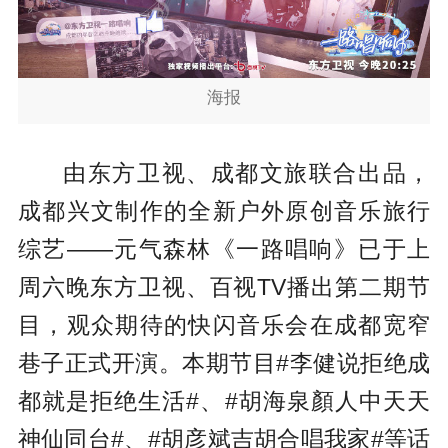
海报
由东方卫视、成都文旅联合出品，
成都兴文制作的全新户外原创音乐旅行
综艺——元气森林《一路唱响》已于上
周六晚东方卫视、百视TV播出第二期节
目，观众期待的快闪音乐会在成都宽窄
巷子正式开演。本期节目#李健说拒绝成
都就是拒绝生活#、#胡海泉顏人中天天
神仙同台#、#胡彦斌吉胡合唱我家#等话