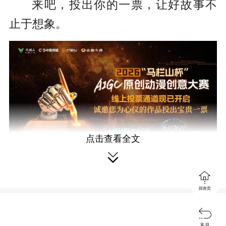
来吧，投出你的一票，让好故事不
止于想象。
点击查看全文

投票规则

回首页
·每天每个账号每个单元限投1次。

返 回