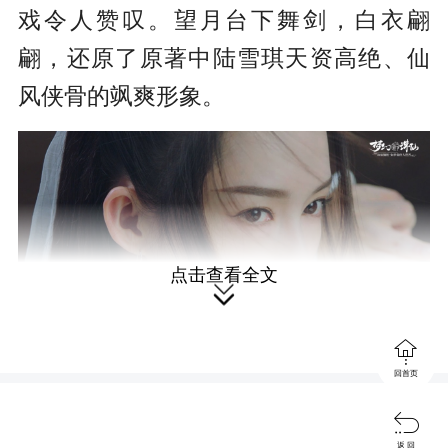
戏令人赞叹。望月台下舞剑，白衣翩
翩，还原了原著中陆雪琪天资高绝、仙
风侠骨的飒爽形象。
点击查看全文


回首页
同时，也有不少网友和诛仙IP粉丝称

她饰演的碧瑶灵动甜美，尤其是她执伞
返 回