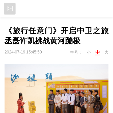
立即下载
《旅行任意门》开启中卫之旅 
丞磊许凯挑战黄河蹦极
中
2024-07-19 15:45:50
字号：
小
大