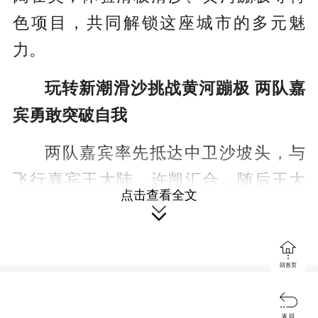
色项目，共同解锁这座城市的多元魅
力。
玩转新潮滑沙挑战黄河蹦极 两队嘉
宾勇敢突破自我
两队嘉宾率先抵达中卫沙坡头，与
飞行嘉宾王大陆、许凯汇合，随后王大
点击查看全文

陆加入“凑合玩儿”队，许凯则加入“任意
门”队。在中卫市旅游和文化体育广电局

局长吕永军的欢迎下，嘉宾们开启了本
回首页
次的“抽盲盒式”旅行，杨迪队抽到了滑板

滑沙，丞磊队抽到了黄河蹦极，属于两
返 回