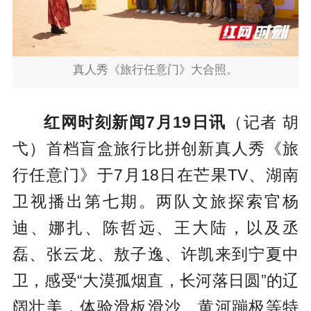
真人秀《旅行任意门》大合照。
红网时刻新闻7月19日讯
（记者 胡
弋）首档盲盒旅行比拼创新真人秀《旅
行任意门》于7月18日在芒果TV、湖南
卫视播出第七期。两队文旅探索官杨
迪、娜扎、陈哲远、王大陆，以及丞
磊、张云龙、敖子逸、许凯来到宁夏中
卫，感受“大漠孤烟直，长河落日圆”的辽
阔壮美，体验滑板滑沙、黄河蹦极等特