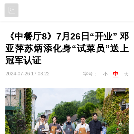
立即下载
《中餐厅8》7月26日“开业” 邓
亚萍苏炳添化身“试菜员”送上
冠军认证
中
2024-07-26 17:03:22
字号：
小
大