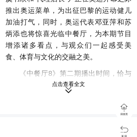
推出奥运菜单，为出征巴黎的运动健儿
加油打气，同时，奥运代表邓亚萍和苏
炳添也将惊喜光临中餐厅，为本期节目
增添诸多看点，与观众们一起感受美
食、体育与文化的交融之美。
《中餐厅8》第二期播出时间，恰与
巴黎奥运会开幕式无缝衔接。为贴合“奥
点击查看全文

运加油周”主题，合伙人们特意打造了奥

运菜单。林述巍和戴广坦两位大厨灵感
回首页
不断，外形酷似奥运圣火的“五粮液火炬

蛋糕”、像花儿一样由五种不同颜色组成
返 回