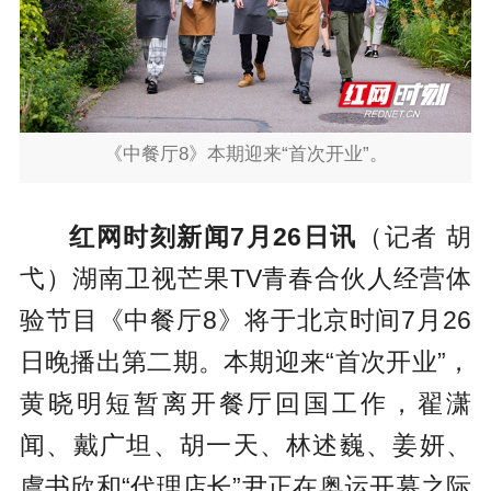
《中餐厅8》本期迎来“首次开业”。
红网时刻新闻7月26日讯
（记者 胡
弋）湖南卫视芒果TV青春合伙人经营体
验节目《中餐厅8》将于北京时间7月26
日晚播出第二期。本期迎来“首次开业”，
黄晓明短暂离开餐厅回国工作，翟潇
闻、戴广坦、胡一天、林述巍、姜妍、
虞书欣和“代理店长”尹正在奥运开幕之际