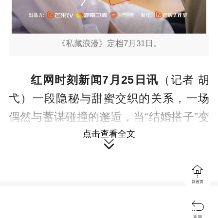
《私藏浪漫》定档7月31日
。
红网时刻新闻7月25日讯
（记者 胡
弋）一段隐秘与甜蜜交织的关系，一场
偶然与蓄谋碰撞的邂逅，当“结婚搭子”变
点击查看全文
成“冷漠同事”，他们的浪漫故事如何私

藏？由芒果TV自制，金雄豪执导，张佳

宁、魏哲鸣、王真儿领衔主演的电视剧
回首页
《私藏浪漫》将于7月31日起在湖南卫

视、芒果TV双平台独播。
返 回