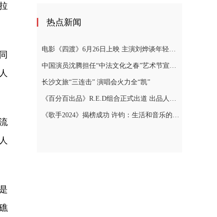
拉
热点新闻
电影《四渡》6月26日上映 主演刘烨谈年轻人“躺平”
同
中国演员沈腾担任“中法文化之春”艺术节宣传大使
人
长沙文旅“三连击” 演唱会火力全“凯”
《百分百出品》R.E.D组合正式出道 出品人张艺兴泪洒现场
《歌手2024》揭榜成功 许钧：生活和音乐的本质就是真实
流
人
是
礁