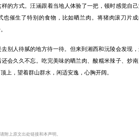
这样的方式。汪涵跟着当地人体验了一把，顿时感觉自己
式也催生了特别的食物，比如晒兰肉。将猪肉滚刀片成
干。
是去别人待腻的地方待一待。但来到湘西和沅陵会发现，
后还会久久不忘。吃完美味的晒兰肉、酸糯米辣子、炒南
山顶上，望着群山群水，闲适安逸，心胸开阔。
请附上原文出处链接和本声明。