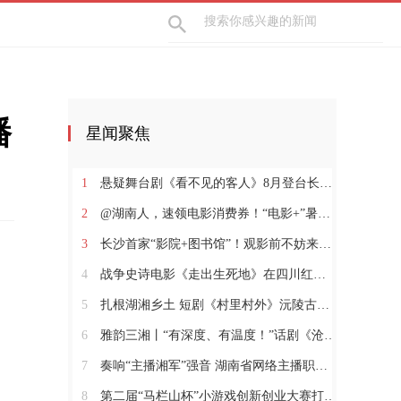
播
星闻聚焦
1
悬疑舞台剧《看不见的客人》8月登台长沙梅溪湖
2
@湖南人，速领电影消费券！“电影+”暑期促消费活动火热进行中
3
长沙首家“影院+图书馆”！观影前不妨来阅读空间体验一下
4
战争史诗电影《走出生死地》在四川红原开机
5
扎根湖湘乡土 短剧《村里村外》沅陵古村落实景开拍
6
雅韵三湘丨“有深度、有温度！”话剧《沧浪之水》福安热演
7
奏响“主播湘军”强音 湖南省网络主播职业技能竞赛收官
8
第二届“马栏山杯”小游戏创新创业大赛打开游戏生态新想象