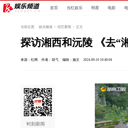
首页
当红娱乐
明星
电影
当前位置:
娱乐频道
>
综艺要闻
>
正文
探访湘西和沅陵 《去“
来源：红网
作者：胡弋
编辑：施文
2024-09-10 10:40:04
时刻新闻