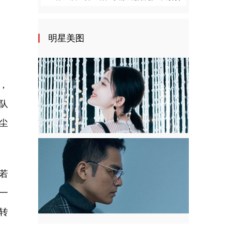
明星美图
，
队
尘
若
一
转