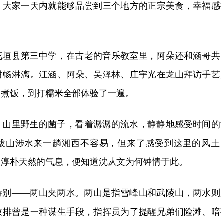
。大家一天内就能够品尝到三个地方的正宗美食，幸福感
花垣县第三中学，在古老的音乐教室里，阿朵还和涵哥共
酣畅淋漓。汪涵、阿朵、吴泽林、庄宇光在龙山拜访手艺
、煮饭，到打糯米全部体验了一遍。
、山里野生的菌子，看着潺潺的流水，静静地感受时间的
跋山涉水来一趟湘西不容易，但来了感受到这里的风土
里淳朴天然的气息，便知道沈从文为何钟情于此。
特别——两山夹两水。两山是指雪峰山和武陵山，两水则
放排曾是一种谋生手段，指挥员为了提醒兄弟们险滩、暗