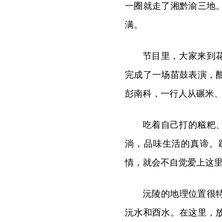
一圈就走了湘黔渝三地
满。
节目里，大家来到
完成了一场苗鼓表演，
彭南科，一行人从碾米
吃着自己打的糍粑
淌，品味生活的真谛。
情，就会不自觉爱上这
沅陵的地理位置很
沅水和酉水。在这里，