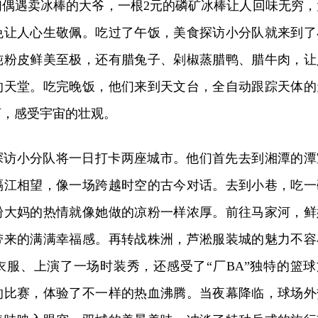
们偶遇卖冰棒的大爷，一根2元的磷矿冰棒让人回味无穷，
不免让人心生敬佩。吃过了午饭，美食探访小分队就来到了
炖粉皮鲜美至极，还有腊兔子、剁椒蒸腊鸭、腊牛肉，让
的天堂。吃完晚饭，他们来到天文台，全自动跟踪天体的
河，感受宇宙的壮观。
探访小分队将一日打卡两座城市。他们首先去到湘潭的潭
隔江相望，像一场跨越时空的古今对话。去到小巷，吃一
粉大妈的热情就像她做的凉粉一样浓厚。前往马家河，鲜
带来的满满幸福感。再转战株洲，芦淞服装城的魅力不容
衣服、上演了一场时装秀，还感受了“厂BA”独特的篮球
的比赛，体验了不一样的热血沸腾。当夜幕降临，球场外