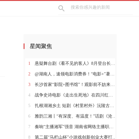
星闻聚焦
1
悬疑舞台剧《看不见的客人》8月登台长沙梅溪湖
2
@湖南人，速领电影消费券！“电影+”暑期促消费活动火热进行中
3
长沙首家“影院+图书馆”！观影前不妨来阅读空间体验一下
4
战争史诗电影《走出生死地》在四川红原开机
5
扎根湖湘乡土 短剧《村里村外》沅陵古村落实景开拍
6
雅韵三湘丨“有深度、有温度！”话剧《沧浪之水》福安热演
7
奏响“主播湘军”强音 湖南省网络主播职业技能竞赛收官
8
第二届“马栏山杯”小游戏创新创业大赛打开游戏生态新想象