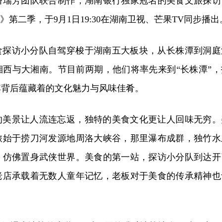
潘瑞芳团队联合制作，湖南银行独家冠名的美食文旅探访
》第二季，于9月1日19:30在湖南卫视、芒果TV同步播出
食探访小分队自驾穿梭于湖南五大板块，从长株潭到洞庭
湘西与大湘南。节目前两期，他们将率先来到“长株潭”，
其背后蕴藏着的文化魅力与风味佳肴。
的美景让人流连忘返，独特的美食文化更让人回味无穷。
旅始于捞刀河发源地周洛大峡谷，那里瀑布成群，独竹水
，仿佛置身武侠世界。美食的第一站，探访小分队到达开
老店承载着无数人童年记忆，老板对于美食的传承精神也