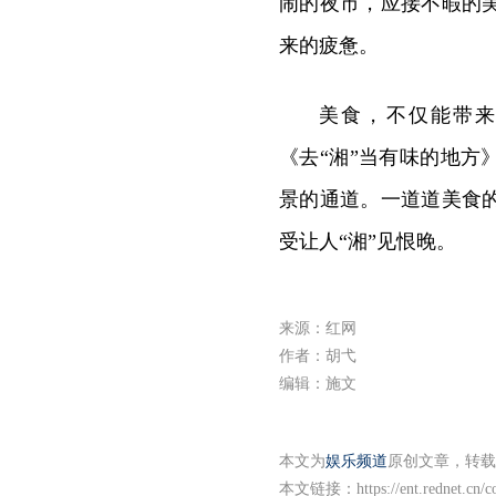
闹的夜市，应接不暇的
来的疲惫。
美食，不仅能带
《去“湘”当有味的地
景的通道。一道道美食
受让人“湘”见恨晚。
来源：红网
作者：胡弋
编辑：施文
本文为
娱乐频道
原创文章，转载
本文链接：
https://ent.rednet.cn