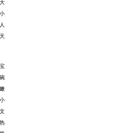
大
小
人
天
宝
碗
嫩
小
文
热