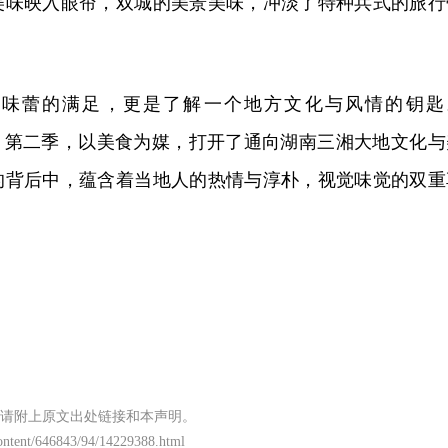
美味映入眼帘，双城的美景美味，冲淡了特种兵式的旅行
来味蕾的满足，更是了解一个地方文化与风情的钥匙
方》第二季，以美食为媒，打开了通向湖南三湘大地文化与
的背后中，蕴含着当地人的热情与淳朴，视觉味觉的双重
请附上原文出处链接和本声明。
/content/646843/94/14229388.html