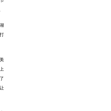
节
。
湖
打
美
上
了
让