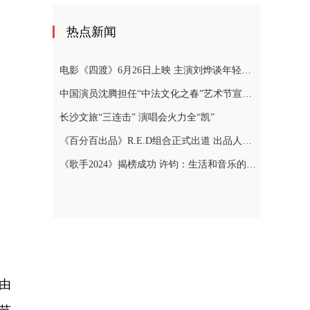
热点新闻
电影《四渡》6月26日上映 主演刘烨谈年轻人“躺平”
中国演员沈腾担任“中法文化之春”艺术节宣传大使
长沙文旅“三连击” 演唱会火力全“凯”
《百分百出品》R.E.D组合正式出道 出品人张艺兴泪洒现场
《歌手2024》揭榜成功 许钧：生活和音乐的本质就是真实
由