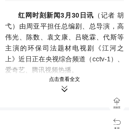
红网时刻新闻3月30日讯
（记者 胡
弋）由周亚平担任总编剧、总导演，高
伟光、陈数、袁文康、吕晓霖、代斯等
主演的环保司法题材电视剧《江河之
上》近日正在央视综合频道（cctv-1）、
爱奇艺、腾讯视频热播。
点击查看全文

该剧根据真实案例改编，讲述了高
伟光饰演的行政庭法官罗远，因江石化

工厂爆炸案，结识了环境工程系教授夏
回首页
未冬（陈数 饰），并在随后的村民纠纷

返 回