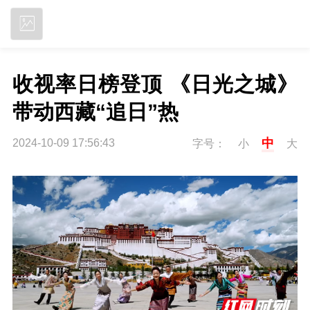
立即下载
收视率日榜登顶 《日光之城》
带动西藏“追日”热
中
2024-10-09 17:56:43
字号：
小
大