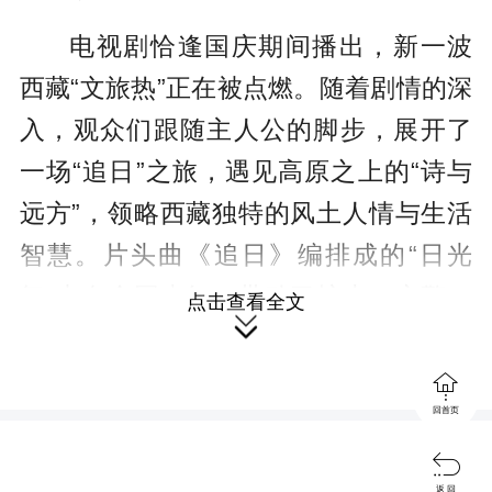
电视剧恰逢国庆期间播出，新一波
西藏“文旅热”正在被点燃。随着剧情的深
入，观众们跟随主人公的脚步，展开了
一场“追日”之旅，遇见高原之上的“诗与
远方”，领略西藏独特的风土人情与生活
智慧。片头曲《追日》编排成的“日光
舞”也在全网走红，带动了护士、交警、
点击查看全文

环卫工人及游客朋友在西藏各地景点接
跳，进一步推动了“日光热”的蔓延。

回首页
为了满足观众们的热情，西藏航空

推出“飞往我心中的日光之城”——西藏航
返 回