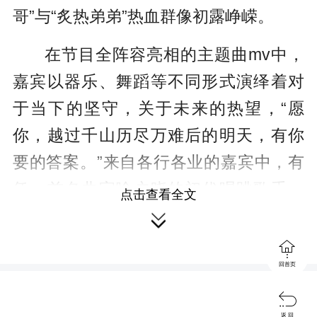
哥”与“炙热弟弟”热血群像初露峥嵘。
在节目全阵容亮相的主题曲mv中，
嘉宾以器乐、舞蹈等不同形式演绎着对
于当下的坚守，关于未来的热望，“愿
你，越过千山历尽万难后的明天，有你
要的答案。”来自各行各业的嘉宾中，有
凭一首名曲家喻户晓的初代唱跳歌手，
点击查看全文
有通过影视剧OST被大家熟知的实力唱

将，亦有来自马来西亚、日本、泰国等

不同国家的摇滚吉他手、舞者、歌手。
回首页
无论是在领域内深耕多年，翻阅人生多

返 回