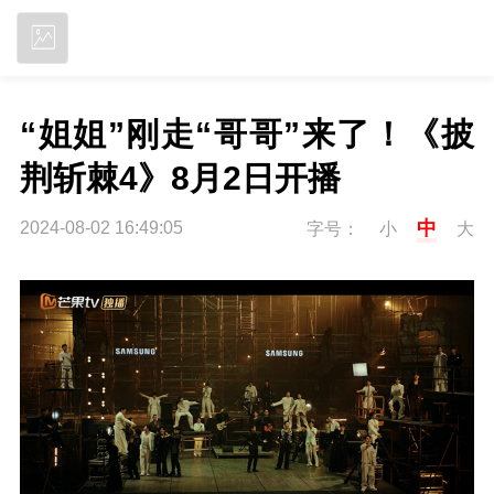
立即下载
“姐姐”刚走“哥哥”来了！《披
荆斩棘4》8月2日开播
中
2024-08-02 16:49:05
字号：
小
大