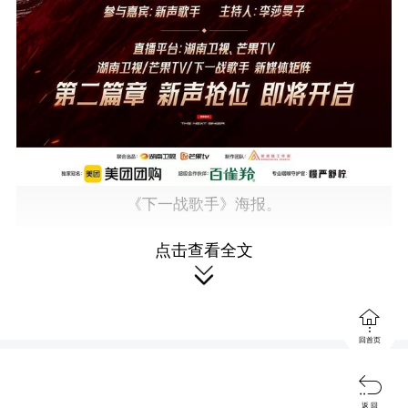
《下一战歌手》海报。
点击查看全文
红网时刻新闻9月27日讯
（记者 胡

弋）9月27日，由湖南卫视、芒果TV共

同制作的全开麦直播音乐竞演节目《下
回首页
一战歌手》，今晚将展开第二赛段抢位

返 回