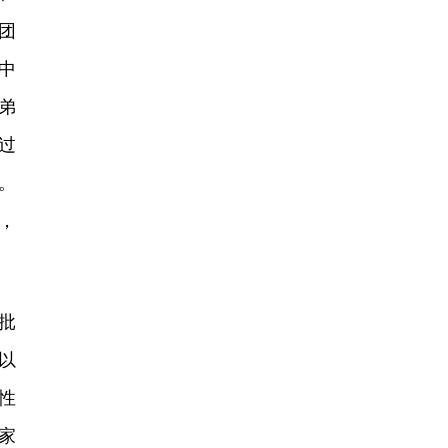
团
中
弟
过
。
，
批
以
性
家