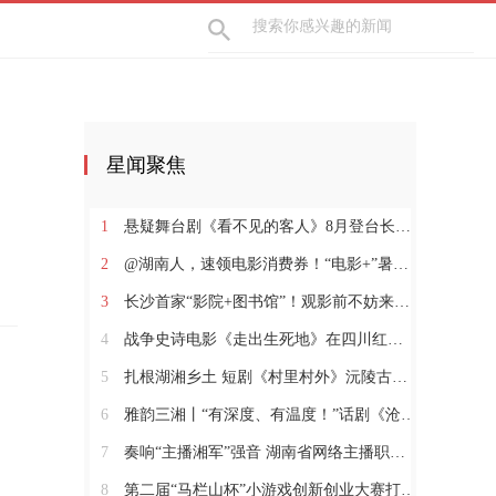
星闻聚焦
1
悬疑舞台剧《看不见的客人》8月登台长沙梅溪湖
2
@湖南人，速领电影消费券！“电影+”暑期促消费活动火热进行中
3
长沙首家“影院+图书馆”！观影前不妨来阅读空间体验一下
4
战争史诗电影《走出生死地》在四川红原开机
5
扎根湖湘乡土 短剧《村里村外》沅陵古村落实景开拍
6
雅韵三湘丨“有深度、有温度！”话剧《沧浪之水》福安热演
7
奏响“主播湘军”强音 湖南省网络主播职业技能竞赛收官
8
第二届“马栏山杯”小游戏创新创业大赛打开游戏生态新想象