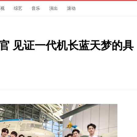
电视
综艺
音乐
演出
滚动
官 见证一代机长蓝天梦的具