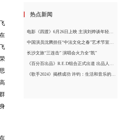
热点新闻
飞
电影《四渡》6月26日上映 主演刘烨谈年轻人“躺平”
在
中国演员沈腾担任“中法文化之春”艺术节宣传大使
飞
长沙文旅“三连击” 演唱会火力全“凯”
荣
《百分百出品》R.E.D组合正式出道 出品人张艺兴泪洒现场
思
《歌手2024》揭榜成功 许钧：生活和音乐的本质就是真实
高
群
身
在