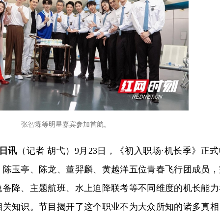
张智霖等明星嘉宾参加首航。
5日讯
（记者 胡弋）9月23日，《初入职场·机长季》正式
、陈玉亭、陈龙、董羿麟、黄越洋五位青春飞行团成员，
急备降、主题航班、水上迫降联考等不同维度的机长能力
相关知识。节目揭开了这个职业不为大众所知的诸多真相