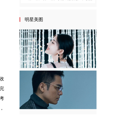
明星美图
收
完
考
，