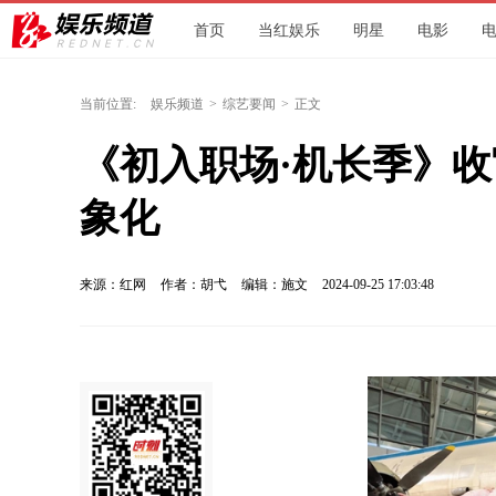
首页
当红娱乐
明星
电影
当前位置:
娱乐频道
>
综艺要闻
>
正文
《初入职场·机长季》收
象化
来源：红网
作者：胡弋
编辑：施文
2024-09-25 17:03:48