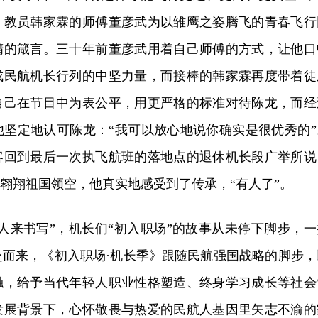
，教员韩家霖的师傅董彦武为以雏鹰之姿腾飞的青春飞行
精的箴言。三十年前董彦武用着自己师傅的方式，让他口
成民航机长行列的中坚力量，而接棒的韩家霖再度带着徒
自己在节目中为表公平，用更严格的标准对待陈龙，而经
他坚定地认可陈龙：“我可以放心地说你确实是很优秀的”
客回到最后一次执飞航班的落地点的退休机长段广举所说
”翱翔祖国领空，他真实地感受到了传承，“有人了”。
人来书写”，机长们“初入职场”的故事从未停下脚步，一
赴而来，《初入职场·机长季》跟随民航强国战略的脚步，
触，给予当代年轻人职业性格塑造、终身学习成长等社会
发展背景下，心怀敬畏与热爱的民航人基因里矢志不渝的